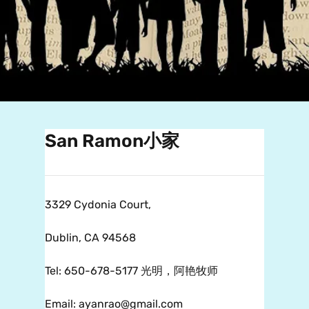
San Ramon小家
3329 Cydonia Court,
Dublin, CA 94568
Tel: 650-678-5177 光明，阿艳牧师
Email: ayanrao@gmail.com